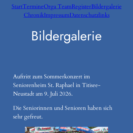
Zum
Start
Termine
Orga Team
Register
Bildergalerie
Inhalt
Chronik
Impressum
Datenschutz
links
springen
Bildergalerie
Auftritt zum Sommerkonzert im
Seniorenheim St. Raphael in Titisee-
Neustadt am 9. Juli 2026.
Die Seniorinnen und Senioren haben sich
sehr gefreut.