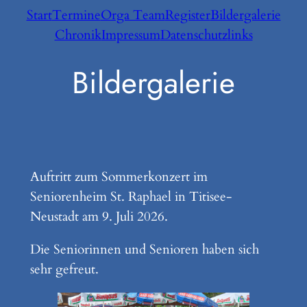
Zum
Start
Termine
Orga Team
Register
Bildergalerie
Inhalt
Chronik
Impressum
Datenschutz
links
springen
Bildergalerie
Auftritt zum Sommerkonzert im
Seniorenheim St. Raphael in Titisee-
Neustadt am 9. Juli 2026.
Die Seniorinnen und Senioren haben sich
sehr gefreut.